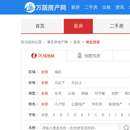
新房
二手房
出租
资讯
首页
新房
二手房
您当前的位置：
肇庆房地产网
>
新房
>
楼盘搜索
区域地标
地图找房
区域：
全部
城区
价格：
全部
元以下
元以上
类型：
全部
住宅
公寓
商铺
写字楼
别墅
商
特色：
全部
小户型
公园地产
学区房
旅游地产
字母：
全部
A
B
C
D
E
F
G
H
I
J
K
名称：