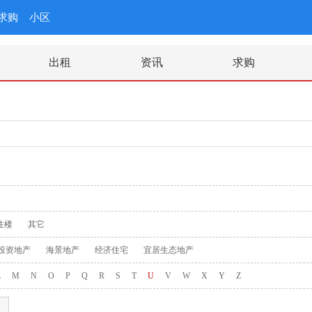
求购
小区
出租
资讯
求购
住楼
其它
投资地产
海景地产
经济住宅
宜居生态地产
L
M
N
O
P
Q
R
S
T
U
V
W
X
Y
Z